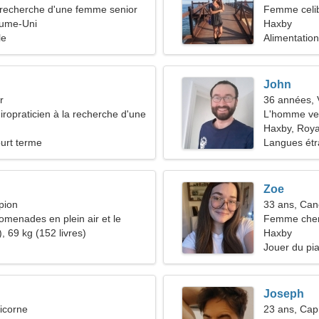
recherche d'une femme senior
Femme celib
ume-Uni
32-41
Haxby
le
Alimentation
John
r
36 années, 
iropraticien à la recherche d'une
L'homme ve
de
Haxby, Roy
ourt terme
Langues étr
Zoe
pion
33 ans, Can
omenades en plein air et le
Femme cher
, 69 kg (152 livres)
Haxby
Jouer du pi
Joseph
icorne
23 ans, Cap