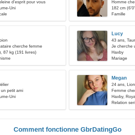
eine d'esprit pour vous
Homme che
ume-Uni
182 cm (6'0"
cale
Famille
Lucy
pion
43 ans, Tau
ataire cherche femme
Je cherche 
, 87 kg (191 livres)
ensemble
Haxby
inisme
Mariage
Megan
élier
24 ans, Lion
 un petit ami
Femme che
ume-Uni
Haxby, Roy
Relation ser
Comment fonctionne GbrDatingGo