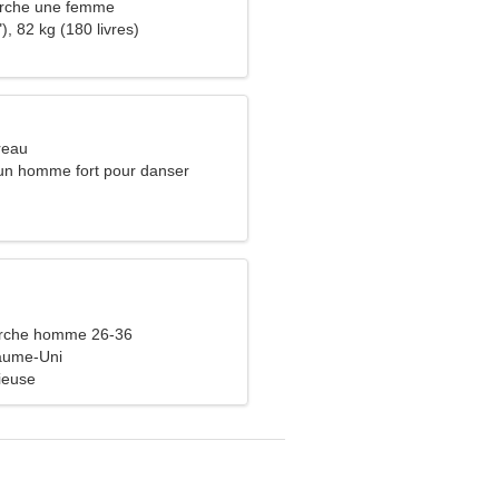
rche une femme
), 82 kg (180 livres)
reau
un homme fort pour danser
rche homme 26-36
aume-Uni
ieuse