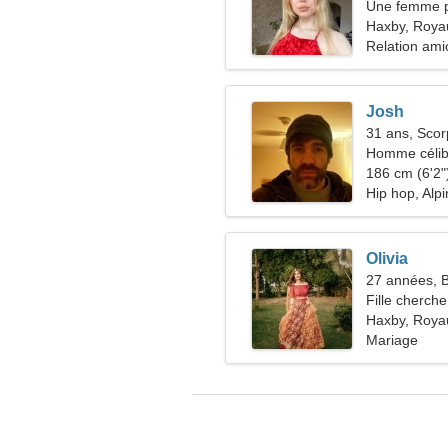
Une femme pl
Haxby, Roya
Relation ami
Josh
31 ans, Scor
Homme célib
186 cm (6'2")
Hip hop, Alp
Olivia
27 années, B
Fille cherche
Haxby, Roya
Mariage