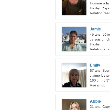
Homme à la 
Haxby, Roya
Relation réel
Jamie
45 ans, Bélie
Je suis un ch
femme chau
Haxby
Relation à c
Emily
57 ans, Scor
J'aime les pr
volley-ball
160 cm (5'3")
Vrai amour
Abbie
21 ans, Capr