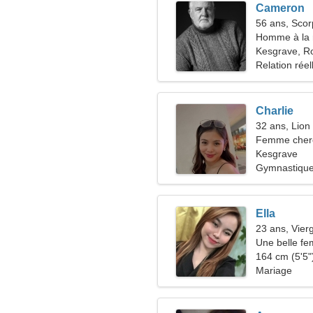
Cameron
56 ans, Scor
Homme à la 
46-51
Kesgrave, R
Relation réel
Charlie
32 ans, Lion
Femme cherc
Kesgrave
Gymnastique,
Ella
23 ans, Vier
Une belle fe
164 cm (5'5")
Mariage