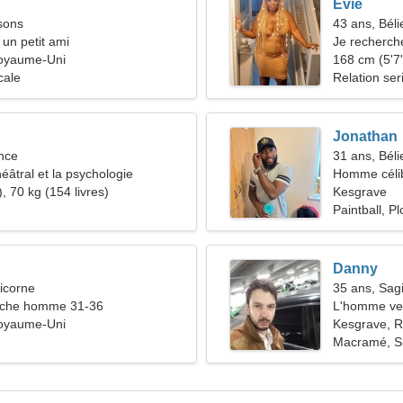
Evie
sons
43 ans, Béli
 un petit ami
Je recherch
oyaume-Uni
168 cm (5'7"
cale
Relation ser
Jonathan
nce
31 ans, Béli
théâtral et la psychologie
Homme céli
, 70 kg (154 livres)
Kesgrave
Paintball, P
Danny
icorne
35 ans, Sagi
che homme 31-36
L'homme ve
oyaume-Uni
Kesgrave, 
Macramé, S