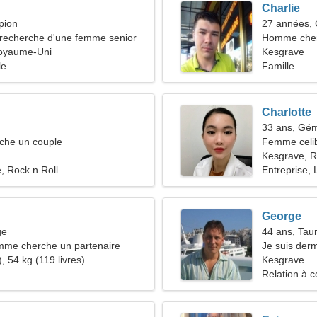
Charlie
pion
27 années,
recherche d'une femme senior
Homme che
oyaume-Uni
Kesgrave
le
Famille
Charlotte
33 ans, Gé
he un couple
Femme celib
Kesgrave, 
 Rock n Roll
Entreprise, 
George
ge
44 ans, Tau
mme cherche un partenaire
Je suis der
, 54 kg (119 livres)
femme min
Kesgrave
Relation à c