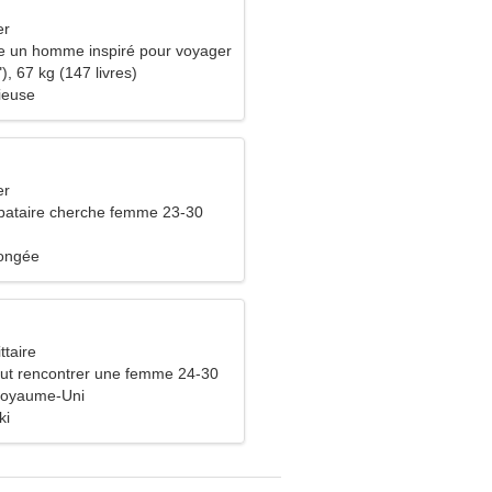
er
e un homme inspiré pour voyager
), 67 kg (147 livres)
ieuse
er
bataire cherche femme 23-30
longée
ttaire
ut rencontrer une femme 24-30
Royaume-Uni
ki