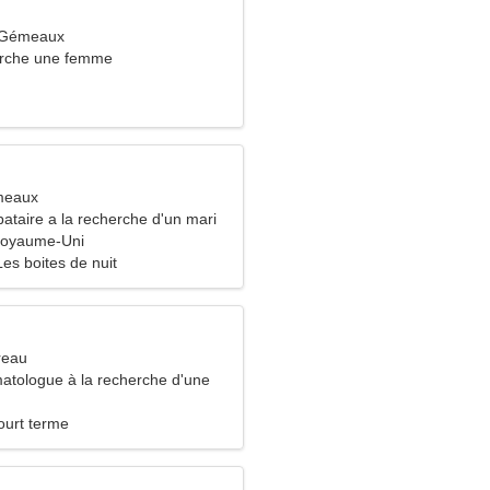
 Gémeaux
rche une femme
meaux
ataire a la recherche d'un mari
Royaume-Uni
Les boites de nuit
reau
matologue à la recherche d'une
ce
ourt terme