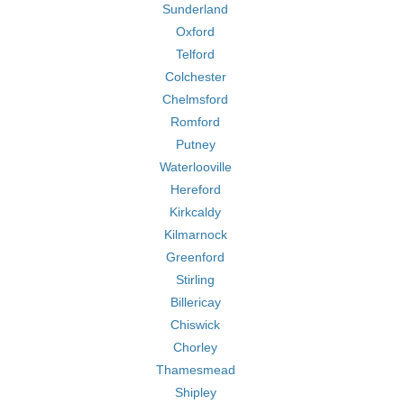
Sunderland
Oxford
Telford
Colchester
Chelmsford
Romford
Putney
Waterlooville
Hereford
Kirkcaldy
Kilmarnock
Greenford
Stirling
Billericay
Chiswick
Chorley
Thamesmead
Shipley