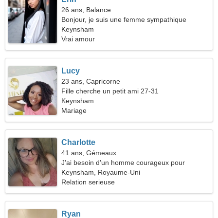
26 ans, Balance
Bonjour, je suis une femme sympathique
Keynsham
Vrai amour
Lucy
23 ans, Capricorne
Fille cherche un petit ami 27-31
Keynsham
Mariage
Charlotte
41 ans, Gémeaux
J'ai besoin d'un homme courageux pour
m'amuser
Keynsham, Royaume-Uni
Relation serieuse
Ryan