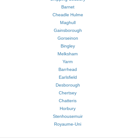
Barnet
Cheadle Hulme
Maghull
Gainsborough
Gorseinon
Bingley
Melksham
Yarm
Barrhead
Earlsfield
Desborough
Chertsey
Chatteris
Horbury
Stenhousemuir
Royaume-Uni