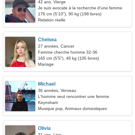
42 ans, Vierge
Je suis avocate à la recherche d'une femme
joyeuse
176 cm (5'10"), 90 kg (198 livres)
Relation réelle
Chelsea
27 années, Cancer
Femme cherche homme 32-36
165 cm (5'5"), 48 kg (105 livres)
Mariage
Michael
36 années, Verseau
L'homme veut rencontrer une femme
Keynsham
Musique pop, Animaux domestiques
Olivia
31 ans, Lion