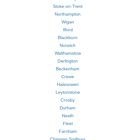
Stoke-on-Trent
Northampton
Wigan
Ilford
Blackburn
Norwich
Walthamstow
Darlington
Beckenham
Crewe
Halesowen
Leytonstone
Crosby
Durham
Neath
Fleet
Farnham
Chipping Sodbury