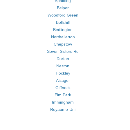
Spalding
Belper
Woodford Green
Bellshill
Bedlington
Northallerton
Chepstow
Seven Sisters Rd
Darton
Neston
Hockley
Alsager
Giffnock
Elm Park
Immingham
Royaume-Uni