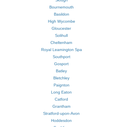
Slough
Bournemouth
Basildon
High Wycombe
Gloucester
Solihull
Cheltenham
Royal Leamington Spa
Southport
Gosport
Batley
Bletchley
Paignton
Long Eaton
Catford
Grantham
Stratford-upon-Avon
Hoddesdon