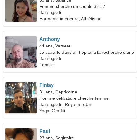
30 ans, Balance
Femme cherche un couple 33-37
Barkingside
Harmonie intérieure, Athlétisme
Anthony
44 ans, Verseau
Je travaille dans un hôpital à la recherche d'une
femme sincère
Barkingside
Famille
Finlay
31 ans, Capricorne
Homme célibataire cherche femme
Barkingside, Royaume-Uni
Yoga, Graffiti
Paul
23 ans, Sagittaire