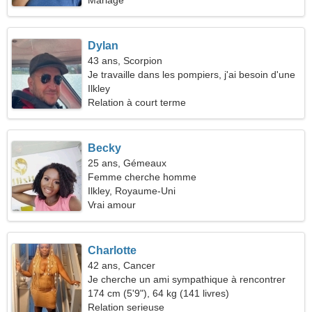
Mariage
Dylan
43 ans, Scorpion
Je travaille dans les pompiers, j'ai besoin d'une
femme gracieuse
Ilkley
Relation à court terme
Becky
25 ans, Gémeaux
Femme cherche homme
Ilkley, Royaume-Uni
Vrai amour
Charlotte
42 ans, Cancer
Je cherche un ami sympathique à rencontrer
174 cm (5'9"), 64 kg (141 livres)
Relation serieuse