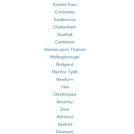
Enfield Town
Colchester
Eastbourne
Cheltenham
Southall
Castleford
Staines-upon-Thames
Wellingborough
Bridgend
Merthyr Tydfil
Newburn
Yate
Cleethorpes
Beverley
Deal
Winsford
Seaford
Dereham