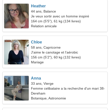
Heather
44 ans, Balance
Je veux sortir avec un homme inspiré
164 cm (5'5"), 61 kg (134 livres)
Relation amicale
Chloe
58 ans, Capricorne
J'aime le canotage et l'aérobic
156 cm (5'2"), 60 kg (132 livres)
Mariage
Anna
33 ans, Vierge
Femme celibataire a la recherche d'un mari 38-
40
Dereham
Botanique, Astronomie