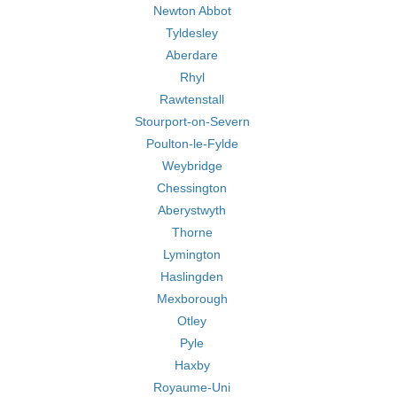
Newton Abbot
Tyldesley
Aberdare
Rhyl
Rawtenstall
Stourport-on-Severn
Poulton-le-Fylde
Weybridge
Chessington
Aberystwyth
Thorne
Lymington
Haslingden
Mexborough
Otley
Pyle
Haxby
Royaume-Uni