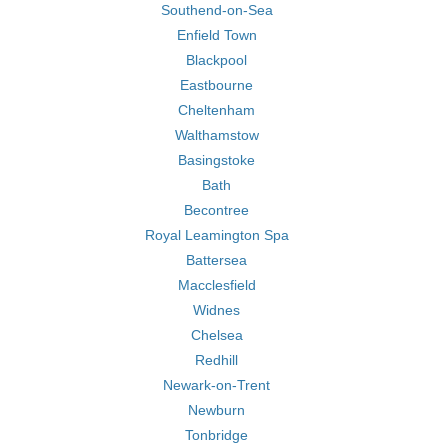
Southend-on-Sea
Enfield Town
Blackpool
Eastbourne
Cheltenham
Walthamstow
Basingstoke
Bath
Becontree
Royal Leamington Spa
Battersea
Macclesfield
Widnes
Chelsea
Redhill
Newark-on-Trent
Newburn
Tonbridge