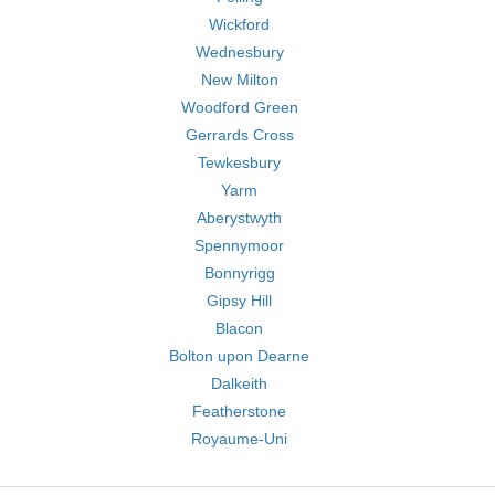
Wickford
Wednesbury
New Milton
Woodford Green
Gerrards Cross
Tewkesbury
Yarm
Aberystwyth
Spennymoor
Bonnyrigg
Gipsy Hill
Blacon
Bolton upon Dearne
Dalkeith
Featherstone
Royaume-Uni