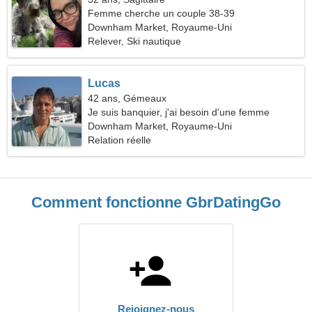
Femme cherche un couple 38-39
Downham Market, Royaume-Uni
Relever, Ski nautique
Lucas
42 ans, Gémeaux
Je suis banquier, j'ai besoin d'une femme
sincère
Downham Market, Royaume-Uni
Relation réelle
Comment fonctionne GbrDatingGo
Rejoignez-nous