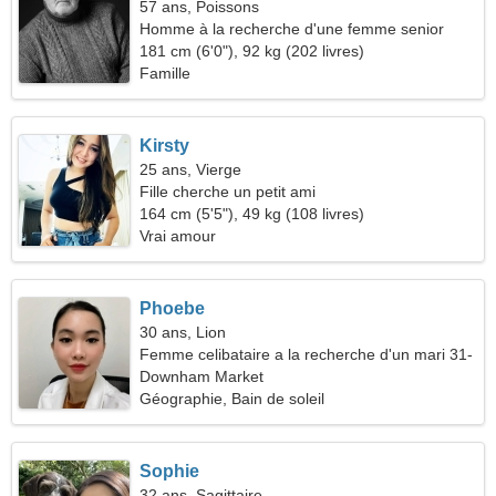
57 ans, Poissons
Homme à la recherche d'une femme senior
181 cm (6'0"), 92 kg (202 livres)
Famille
Kirsty
25 ans, Vierge
Fille cherche un petit ami
164 cm (5'5"), 49 kg (108 livres)
Vrai amour
Phoebe
30 ans, Lion
Femme celibataire a la recherche d'un mari 31-
41
Downham Market
Géographie, Bain de soleil
Sophie
32 ans, Sagittaire