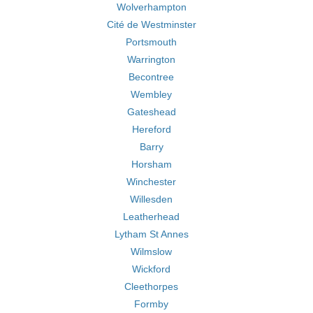
Wolverhampton
Cité de Westminster
Portsmouth
Warrington
Becontree
Wembley
Gateshead
Hereford
Barry
Horsham
Winchester
Willesden
Leatherhead
Lytham St Annes
Wilmslow
Wickford
Cleethorpes
Formby