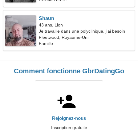
Shaun
43 ans, Lion
Je travaille dans une polyclinique, j'ai besoin
d'une femme extraordinaire
Fleetwood, Royaume-Uni
Famille
Comment fonctionne GbrDatingGo
Rejoignez-nous
Inscription gratuite