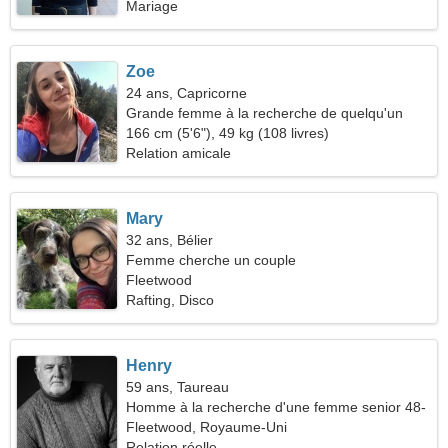
Mariage
Zoe
24 ans, Capricorne
Grande femme à la recherche de quelqu'un
comme vous
166 cm (5'6"), 49 kg (108 livres)
Relation amicale
Mary
32 ans, Bélier
Femme cherche un couple
Fleetwood
Rafting, Disco
Henry
59 ans, Taureau
Homme à la recherche d'une femme senior 48-
56
Fleetwood, Royaume-Uni
Relation réelle