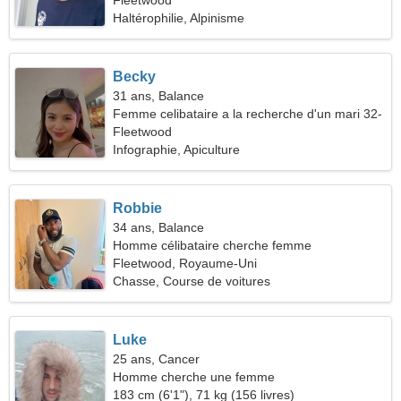
Fleetwood
Haltérophilie, Alpinisme
Becky
31 ans, Balance
Femme celibataire a la recherche d'un mari 32-
40
Fleetwood
Infographie, Apiculture
Robbie
34 ans, Balance
Homme célibataire cherche femme
Fleetwood, Royaume-Uni
Chasse, Course de voitures
Luke
25 ans, Cancer
Homme cherche une femme
183 cm (6'1"), 71 kg (156 livres)