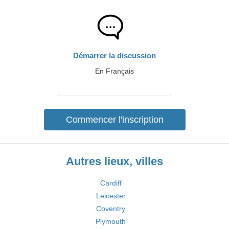
Démarrer la discussion
En Français
Commencer l'inscription
Autres lieux, villes
Cardiff
Leicester
Coventry
Plymouth