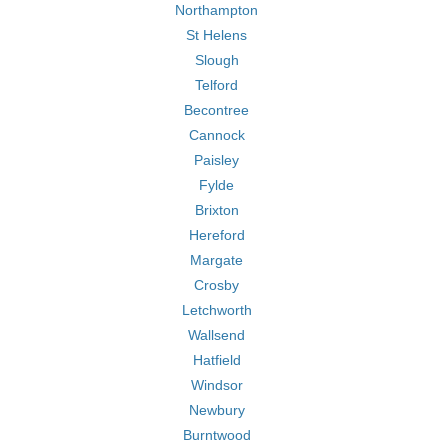
Northampton
St Helens
Slough
Telford
Becontree
Cannock
Paisley
Fylde
Brixton
Hereford
Margate
Crosby
Letchworth
Wallsend
Hatfield
Windsor
Newbury
Burntwood