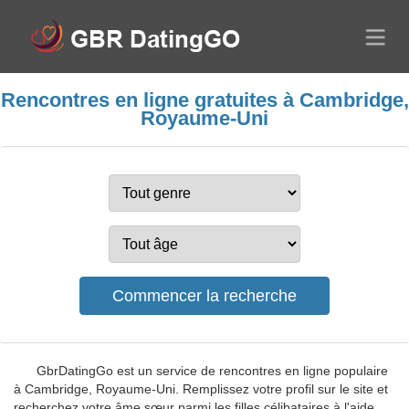
Rencontres en ligne gratuites à Cambridge,
Royaume-Uni
GbrDatingGo est un service de rencontres en ligne populaire
à Cambridge, Royaume-Uni. Remplissez votre profil sur le site et
recherchez votre âme sœur parmi les filles célibataires à l'aide