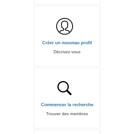
Créer un nouveau profil
Décrivez-vous
Commencer la recherche
Trouver des membres