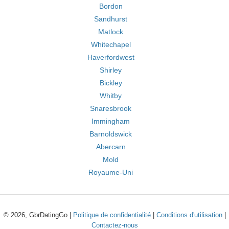
Bordon
Sandhurst
Matlock
Whitechapel
Haverfordwest
Shirley
Bickley
Whitby
Snaresbrook
Immingham
Barnoldswick
Abercarn
Mold
Royaume-Uni
© 2026, GbrDatingGo |
Politique de confidentialité
|
Conditions d'utilisation
|
Contactez-nous