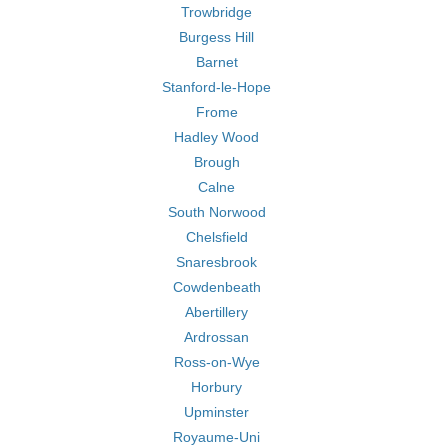
Trowbridge
Burgess Hill
Barnet
Stanford-le-Hope
Frome
Hadley Wood
Brough
Calne
South Norwood
Chelsfield
Snaresbrook
Cowdenbeath
Abertillery
Ardrossan
Ross-on-Wye
Horbury
Upminster
Royaume-Uni