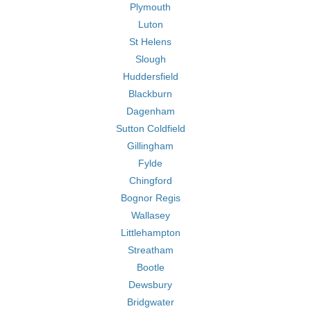
Plymouth
Luton
St Helens
Slough
Huddersfield
Blackburn
Dagenham
Sutton Coldfield
Gillingham
Fylde
Chingford
Bognor Regis
Wallasey
Littlehampton
Streatham
Bootle
Dewsbury
Bridgwater