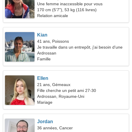
Une femme inaccessible pour vous
170 cm (5'7"), 53 kg (116 livres)
Relation amicale
Kian
41 ans, Poissons
Je travaille dans un entrepôt, j'ai besoin d'une
femme spectaculaire
Ardrossan
Famille
Ellen
21 ans, Gémeaux
Fille cherche un petit ami 27-30
Ardrossan, Royaume-Uni
Mariage
Jordan
36 années, Cancer