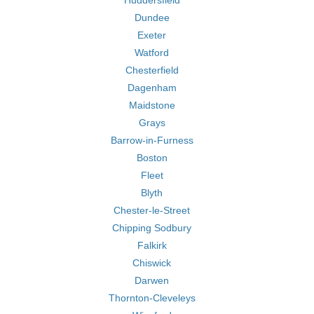
Huddersfield
Dundee
Exeter
Watford
Chesterfield
Dagenham
Maidstone
Grays
Barrow-in-Furness
Boston
Fleet
Blyth
Chester-le-Street
Chipping Sodbury
Falkirk
Chiswick
Darwen
Thornton-Cleveleys