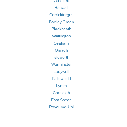
Winsford
Heswall
Carrickfergus
Bartley Green
Blackheath
Wellington
Seaham
Omagh
Isleworth
Warminster
Ladywell
Fallowfield
Lymm
Cranleigh
East Sheen
Royaume-Uni