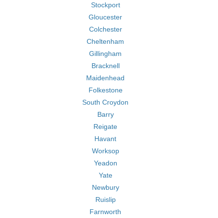
Stockport
Gloucester
Colchester
Cheltenham
Gillingham
Bracknell
Maidenhead
Folkestone
South Croydon
Barry
Reigate
Havant
Worksop
Yeadon
Yate
Newbury
Ruislip
Farnworth