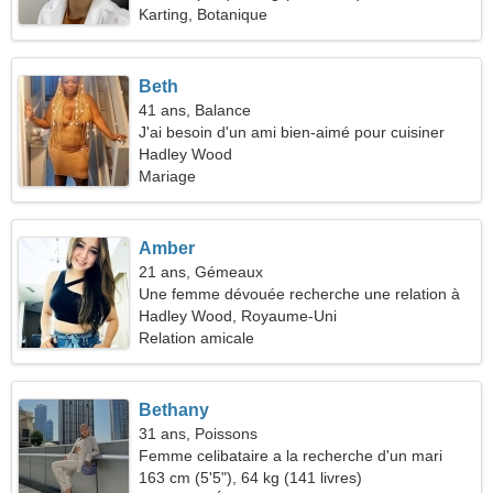
Karting, Botanique
Beth
41 ans, Balance
J'ai besoin d'un ami bien-aimé pour cuisiner
ensemble
Hadley Wood
Mariage
Amber
21 ans, Gémeaux
Une femme dévouée recherche une relation à
long terme
Hadley Wood, Royaume-Uni
Relation amicale
Bethany
31 ans, Poissons
Femme celibataire a la recherche d'un mari
163 cm (5'5"), 64 kg (141 livres)