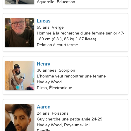
Aquarelle, Éducation
Lucas
55 ans, Vierge
Homme à la recherche d'une femme senior 47-
51
189 cm (6'3"), 85 kg (187 livres)
Relation à court terme
Henry
36 années, Scorpion
L'homme veut rencontrer une femme
Hadley Wood
Films, Électronique
Aaron
24 ans, Poissons
Guy cherche une petite amie 24-29
Hadley Wood, Royaume-Uni
Famille