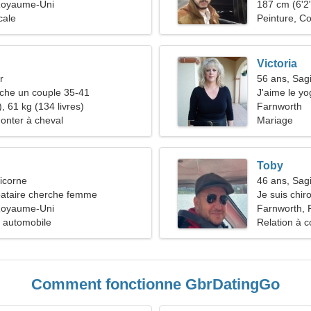
Royaume-Uni
187 cm (6'2"
cale
Peinture, Co
Victoria
r
56 ans, Sagi
he un couple 35-41
J'aime le yo
, 61 kg (134 livres)
Farnworth
onter à cheval
Mariage
Toby
icorne
46 ans, Sagi
ataire cherche femme
Je suis chiro
Royaume-Uni
femme
Farnworth,
 automobile
Relation à c
Comment fonctionne GbrDatingGo