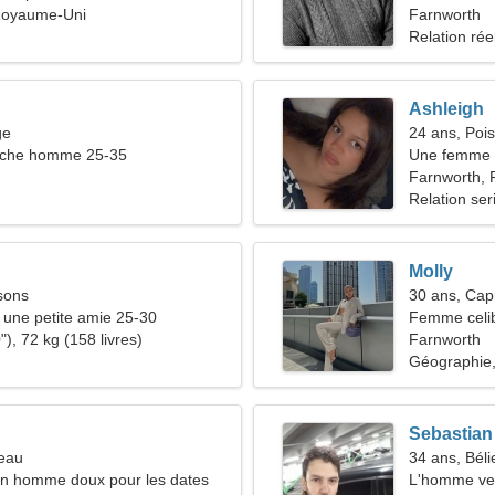
Royaume-Uni
Farnworth
Relation rée
Ashleigh
ge
24 ans, Poi
che homme 25-35
Une femme 
relation pa
Farnworth,
Relation ser
Molly
sons
30 ans, Cap
une petite amie 25-30
Femme celib
), 72 kg (158 livres)
34-42
Farnworth
Géographie,
Sebastian
seau
34 ans, Béli
un homme doux pour les dates
L'homme ve