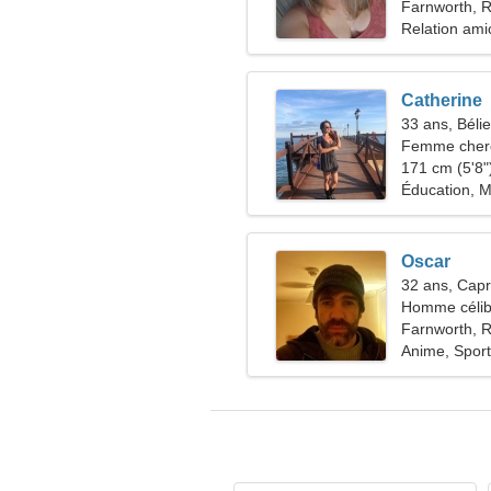
Farnworth, 
Relation ami
Catherine
33 ans, Bélie
Femme cherc
171 cm (5'8")
Éducation, M
Oscar
32 ans, Capr
Homme célib
Farnworth, 
Anime, Sport