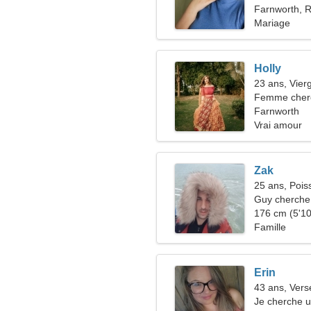
Farnworth, 
Mariage
Holly
23 ans, Vier
Femme cher
Farnworth
Vrai amour
Zak
25 ans, Pois
Guy cherche 
176 cm (5'10"
Famille
Erin
43 ans, Ver
Je cherche 