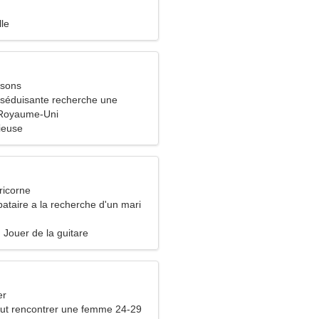
lle
ssons
séduisante recherche une
ssionnée
 Royaume-Uni
ieuse
ricorne
ataire a la recherche d'un mari
 Jouer de la guitare
er
ut rencontrer une femme 24-29