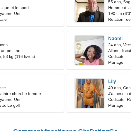
55 ans, Sagi
ique et le sport
Homme à la 
oyaume-Uni
47-50
190 cm (6'3"
cale
Relation rée
Naomi
sons
24 ans, Ver
 un petit ami
Allons discu
, 53 kg (116 livres)
Codicote
Mariage
Lily
nce
40 ans, Can
ataire cherche femme
J'ai besoin 
oyaume-Uni
ensemble
Codicote, 
té, Le golf
Mariage