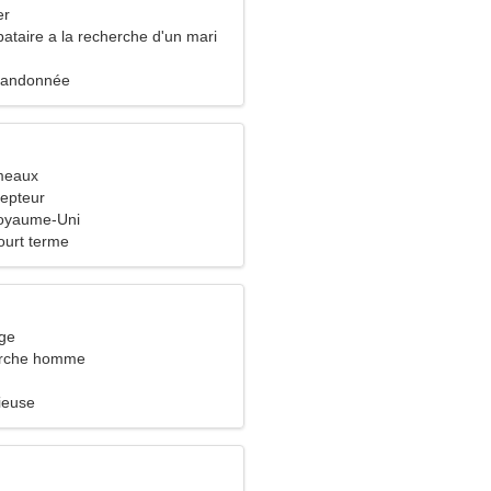
er
ataire a la recherche d'un mari
 Randonnée
meaux
cepteur
Royaume-Uni
ourt terme
rge
rche homme
ieuse