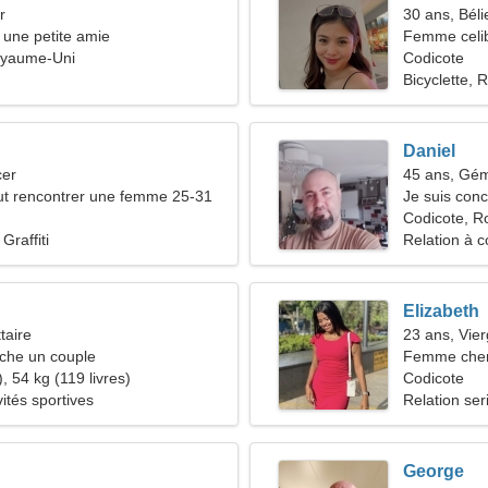
r
30 ans, Béli
une petite amie
Femme celib
oyaume-Uni
33-42
Codicote
Bicyclette,
Daniel
cer
45 ans, Gé
t rencontrer une femme 25-31
Je suis con
Codicote, 
Graffiti
Relation à c
Elizabeth
taire
23 ans, Vie
he un couple
Femme che
, 54 kg (119 livres)
Codicote
vités sportives
Relation ser
George