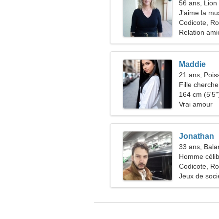
56 ans, Lion
J'aime la mus
Codicote, R
Relation ami
Maddie
21 ans, Pois
Fille cherche
164 cm (5'5")
Vrai amour
Jonathan
33 ans, Bala
Homme célib
Codicote, R
Jeux de socié