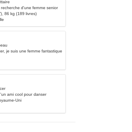
ttaire
recherche d'une femme senior
), 86 kg (189 livres)
lle
seau
ter, je suis une femme fantastique
cer
d'un ami cool pour danser
Royaume-Uni