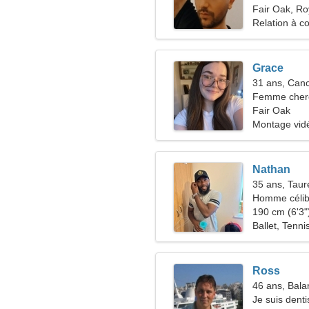
Fair Oak, R
Relation à c
Grace
31 ans, Can
Femme cherc
Fair Oak
Montage vidé
Nathan
35 ans, Tau
Homme célib
190 cm (6'3")
Ballet, Tenni
Ross
46 ans, Bala
Je suis denti