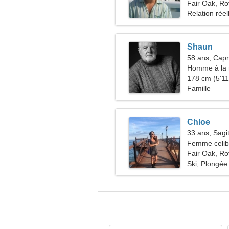
joyeuse
Fair Oak, R
Relation réel
Shaun
58 ans, Capr
Homme à la 
178 cm (5'11"
Famille
Chloe
33 ans, Sagit
Femme celiba
36-40
Fair Oak, R
Ski, Plongée