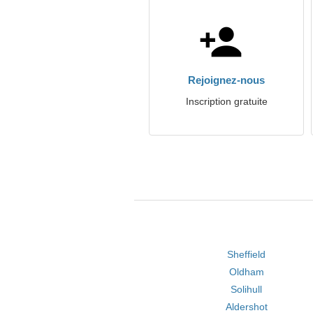
Rejoignez-nous
Inscription gratuite
Sheffield
Oldham
Solihull
Aldershot