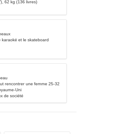
), 62 kg (136 livres)
meaux
e karaoké et le skateboard
seau
ut rencontrer une femme 25-32
Royaume-Uni
x de société