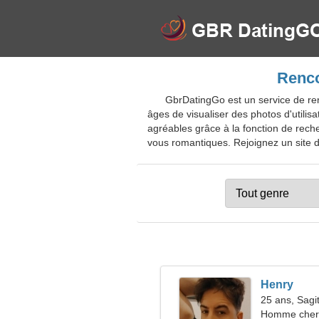
Renco
GbrDatingGo est un service de re
âges de visualiser des photos d'utili
agréables grâce à la fonction de rech
vous romantiques. Rejoignez un site de
Henry
25 ans, Sagit
Homme cher