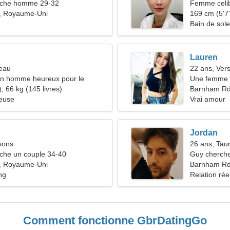
che homme 29-32
Femme celib
, Royaume-Uni
36-42
169 cm (5'7"
Bain de sole
Lauren
reau
22 ans, Ver
un homme heureux pour le
Une femme 
, 66 kg (145 livres)
Barnham R
ieuse
Vrai amour
Jordan
sons
26 ans, Tau
he un couple 34-40
Guy cherche
, Royaume-Uni
Barnham Rd
ng
Relation rée
Comment fonctionne GbrDatingGo