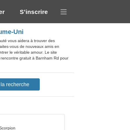
er
S’inscrire
aume-Uni
té vous aidera à trouver des
 faites-vous de nouveaux amis en
trer le véritable amour. Le site
de rencontre gratuit à Barnham Rd pour
Scorpion