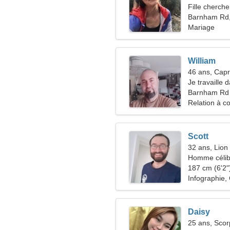
Fille cherche
Barnham Rd
Mariage
William
46 ans, Capr
Je travaille 
d'une femme
Barnham Rd
Relation à c
Scott
32 ans, Lion
Homme célib
187 cm (6'2")
Infographie,
Daisy
25 ans, Scor