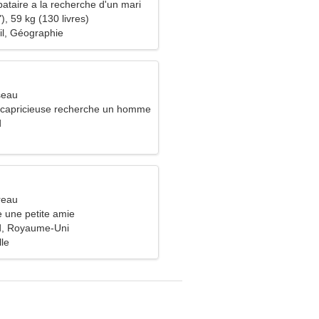
ataire a la recherche d'un mari
), 59 kg (130 livres)
il, Géographie
seau
capricieuse recherche un homme
d
reau
 une petite amie
, Royaume-Uni
lle