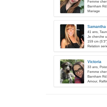
Femme cher
Barnham Rd
Mariage
Samantha
41 ans, Tau
Je cherche 
camping
159 cm (5'3")
Relation ser
Victoria
33 ans, Pois
Femme cherc
Barnham Rd
Amour, Rafti