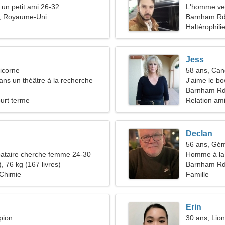
 un petit ami 26-32
L'homme ve
, Royaume-Uni
Barnham R
Haltérophilie
Jess
icorne
58 ans, Can
dans un théâtre à la recherche
J'aime le bow
 timide
Barnham Rd
ourt terme
Relation am
Declan
56 ans, Gé
ataire cherche femme 24-30
Homme à la 
, 76 kg (167 livres)
Barnham R
 Chimie
Famille
Erin
pion
30 ans, Lion