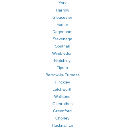
York
Harrow
Gloucester
Exeter
Dagenham
Stevenage
Southall
Wimbledon
Bletchley
Tipton
Barrow-in-Furness
Hinckley
Letchworth
Wallsend
Glenrothes
Greenford
Chorley
Hucknall Ln