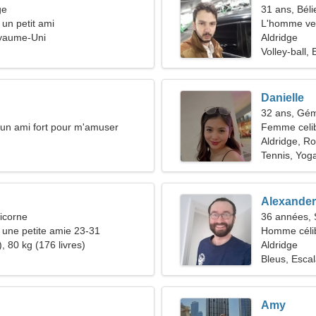
ge
31 ans, Béli
 un petit ami
L'homme ve
oyaume-Uni
Aldridge
Volley-ball,
Danielle
32 ans, Gé
d'un ami fort pour m'amuser
Femme celib
Aldridge, R
Tennis, Yog
Alexander
icorne
36 années, S
une petite amie 23-31
Homme céli
, 80 kg (176 livres)
Aldridge
Bleus, Esca
Amy