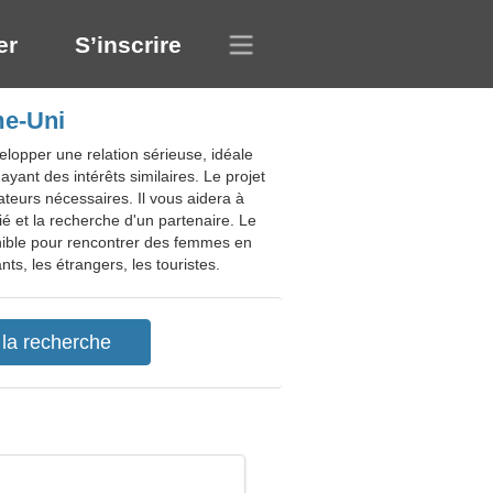
er
S’inscrire
me-Uni
lopper une relation sérieuse, idéale
yant des intérêts similaires. Le projet
ateurs nécessaires. Il vous aidera à
ié et la recherche d'un partenaire. Le
onible pour rencontrer des femmes en
nts, les étrangers, les touristes.