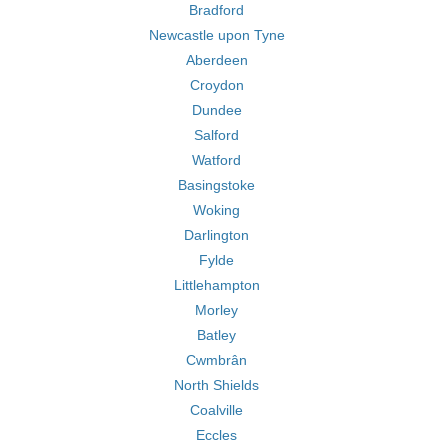
Bradford
Newcastle upon Tyne
Aberdeen
Croydon
Dundee
Salford
Watford
Basingstoke
Woking
Darlington
Fylde
Littlehampton
Morley
Batley
Cwmbrân
North Shields
Coalville
Eccles