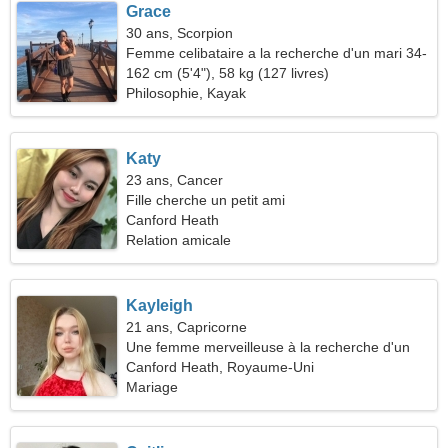
Grace
30 ans, Scorpion
Femme celibataire a la recherche d'un mari 34-
42
162 cm (5'4"), 58 kg (127 livres)
Philosophie, Kayak
Katy
23 ans, Cancer
Fille cherche un petit ami
Canford Heath
Relation amicale
Kayleigh
21 ans, Capricorne
Une femme merveilleuse à la recherche d'un
partenaire
Canford Heath, Royaume-Uni
Mariage