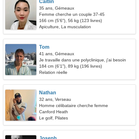
Caitlin
35 ans, Gémeaux
Femme cherche un couple 37-45
166 cm (5'6"), 56 kg (123 livres)
Apiculture, La musculation
Tom
41 ans, Gémeaux
Je travaille dans une polyclinique, j'ai besoin
d'une femme sociable
184 cm (6'1"), 89 kg (196 livres)
Relation réelle
Nathan
32 ans, Verseau
Homme célibataire cherche femme
Canford Heath
Le golf, Pilates
Joseph