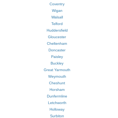
Coventry
Wigan
Walsall
Telford
Huddersfield
Gloucester
Cheltenham
Doncaster
Paisley
Buckley
Great Yarmouth
Weymouth
Cheshunt
Horsham
Dunfermline
Letchworth
Holloway
Surbiton