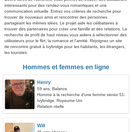
intéressants pour des rendez-vous romantiques et une
communication virtuelle. Entrez vos critères de recherche pour
trouver de nouveaux amis et rencontrer des personnes
partageant les mêmes idées. Le projet aide les célibataires à
trouver des partenaires pour créer une famille et des relations. La
recherche de profil de haut niveau vous aidera à sélectionner des
utilisateurs pour le flirt, la romance et l'amitié. Rejoignez un site
de rencontre gratuit à Ivybridge pour les habitants, les étrangers,
les touristes.
Hommes et femmes en ligne
Henry
59 ans, Balance
Homme à la recherche d'une femme senior 51-
57
Ivybridge, Royaume-Uni
Relation réelle
Will