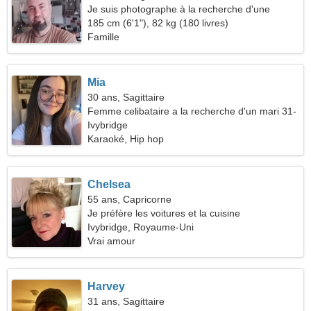
Je suis photographe à la recherche d'une
femme enjouée
185 cm (6'1"), 82 kg (180 livres)
Famille
Mia
30 ans, Sagittaire
Femme celibataire a la recherche d'un mari 31-
40
Ivybridge
Karaoké, Hip hop
Chelsea
55 ans, Capricorne
Je préfère les voitures et la cuisine
Ivybridge, Royaume-Uni
Vrai amour
Harvey
31 ans, Sagittaire