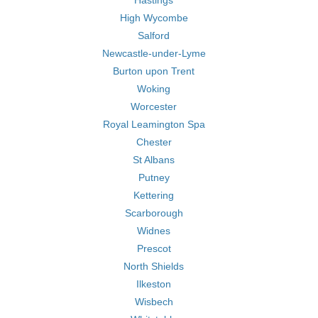
Hastings
High Wycombe
Salford
Newcastle-under-Lyme
Burton upon Trent
Woking
Worcester
Royal Leamington Spa
Chester
St Albans
Putney
Kettering
Scarborough
Widnes
Prescot
North Shields
Ilkeston
Wisbech