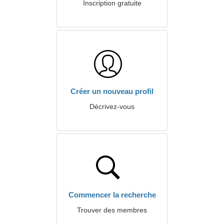
Inscription gratuite
Créer un nouveau profil
Décrivez-vous
Commencer la recherche
Trouver des membres