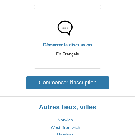
Démarrer la discussion
En Français
Commencer l'inscription
Autres lieux, villes
Norwich
West Bromwich