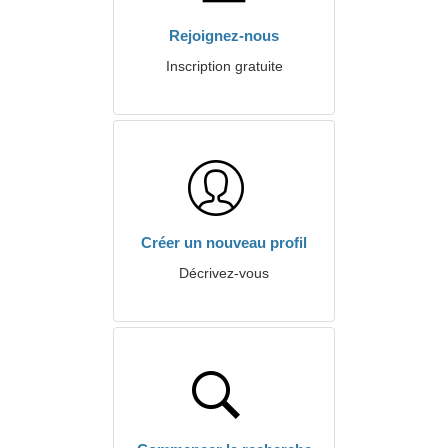
Rejoignez-nous
Inscription gratuite
Créer un nouveau profil
Décrivez-vous