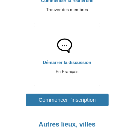
Commencer la recherche
Trouver des membres
Démarrer la discussion
En Français
Commencer l'inscription
Autres lieux, villes