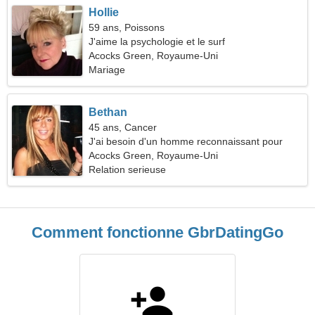
Hollie
59 ans, Poissons
J'aime la psychologie et le surf
Acocks Green, Royaume-Uni
Mariage
Bethan
45 ans, Cancer
J'ai besoin d'un homme reconnaissant pour
voyager ensemble
Acocks Green, Royaume-Uni
Relation serieuse
Comment fonctionne GbrDatingGo