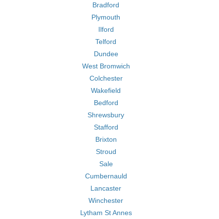
Bradford
Plymouth
Ilford
Telford
Dundee
West Bromwich
Colchester
Wakefield
Bedford
Shrewsbury
Stafford
Brixton
Stroud
Sale
Cumbernauld
Lancaster
Winchester
Lytham St Annes