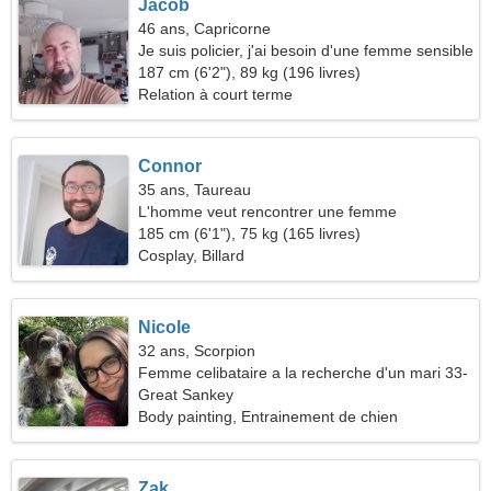
Jacob
46 ans, Capricorne
Je suis policier, j'ai besoin d'une femme sensible
187 cm (6'2"), 89 kg (196 livres)
Relation à court terme
Connor
35 ans, Taureau
L'homme veut rencontrer une femme
185 cm (6'1"), 75 kg (165 livres)
Cosplay, Billard
Nicole
32 ans, Scorpion
Femme celibataire a la recherche d'un mari 33-
42
Great Sankey
Body painting, Entrainement de chien
Zak