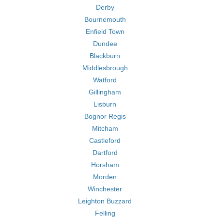
Derby
Bournemouth
Enfield Town
Dundee
Blackburn
Middlesbrough
Watford
Gillingham
Lisburn
Bognor Regis
Mitcham
Castleford
Dartford
Horsham
Morden
Winchester
Leighton Buzzard
Felling