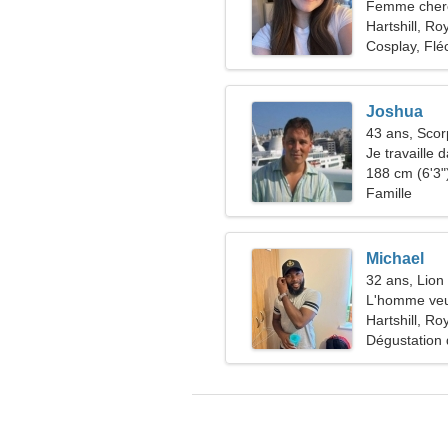
Femme cherc
Hartshill, R
Cosplay, Flé
Joshua
43 ans, Scor
Je travaille d
besoin d'une
188 cm (6'3")
Famille
Michael
32 ans, Lion
L'homme veu
Hartshill, R
Dégustation 