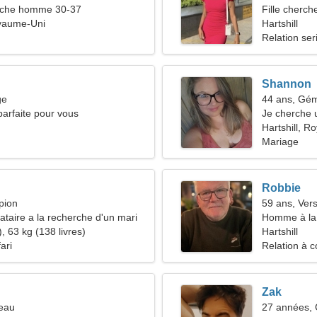
che homme 30-37
Fille cherch
oyaume-Uni
Hartshill
Relation ser
Shannon
ge
44 ans, Gé
arfaite pour vous
Je cherche 
ensemble
Hartshill, 
Mariage
Robbie
pion
59 ans, Ver
taire a la recherche d'un mari
Homme à la 
, 63 kg (138 livres)
50-56
Hartshill
ari
Relation à c
Zak
seau
27 années,