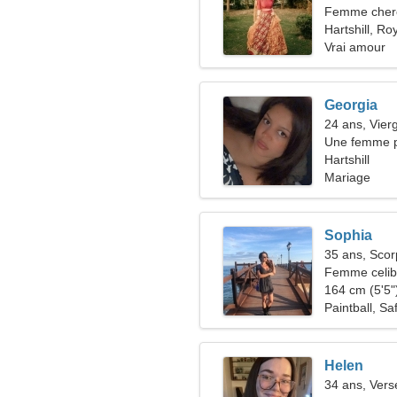
Femme cher
Hartshill, R
Vrai amour
Georgia
24 ans, Vier
Une femme p
Hartshill
Mariage
Sophia
35 ans, Scor
Femme celiba
164 cm (5'5")
Paintball, Saf
Helen
34 ans, Ver