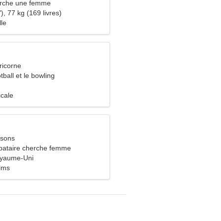
rche une femme
), 77 kg (169 livres)
lle
ricorne
tball et le bowling
icale
ssons
bataire cherche femme
Royaume-Uni
ilms