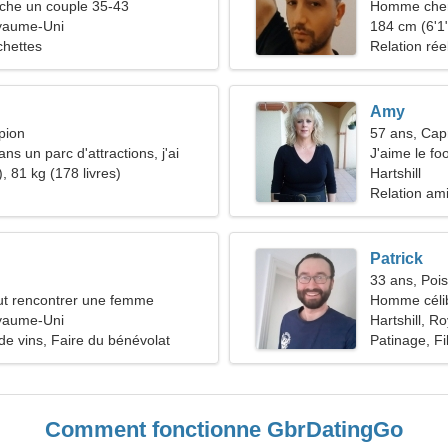
he un couple 35-43
Homme che
oyaume-Uni
184 cm (6'1"
chettes
Relation rée
Amy
pion
57 ans, Cap
ans un parc d'attractions, j'ai
J'aime le foo
 femme fantastique
, 81 kg (178 livres)
Hartshill
Relation am
Patrick
33 ans, Poi
t rencontrer une femme
Homme céli
oyaume-Uni
Hartshill, 
de vins, Faire du bénévolat
Patinage, F
Comment fonctionne GbrDatingGo