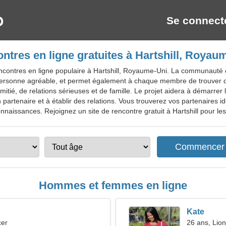
Se connect
ntres en ligne gratuites à Hartshill, Royau
ncontres en ligne populaire à Hartshill, Royaume-Uni. La communauté 
personne agréable, et permet également à chaque membre de trouver d
'amitié, de relations sérieuses et de famille. Le projet aidera à démarr
 partenaire et à établir des relations. Vous trouverez vos partenaires id
naissances. Rejoignez un site de rencontre gratuit à Hartshill pour les h
Hommes et femmes en ligne
Kate
cer
26 ans, Lion