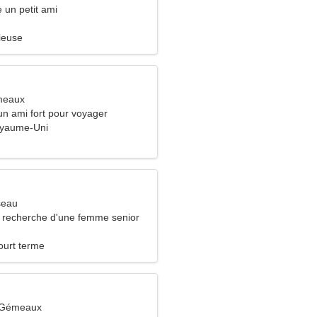
e un petit ami
ieuse
meaux
un ami fort pour voyager
Royaume-Uni
seau
recherche d'une femme senior
ourt terme
 Gémeaux