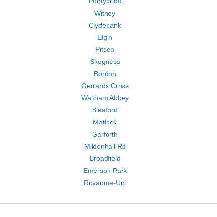
Pontypridd
Witney
Clydebank
Elgin
Pitsea
Skegness
Bordon
Gerrards Cross
Waltham Abbey
Sleaford
Matlock
Garforth
Mildenhall Rd
Broadfield
Emerson Park
Royaume-Uni