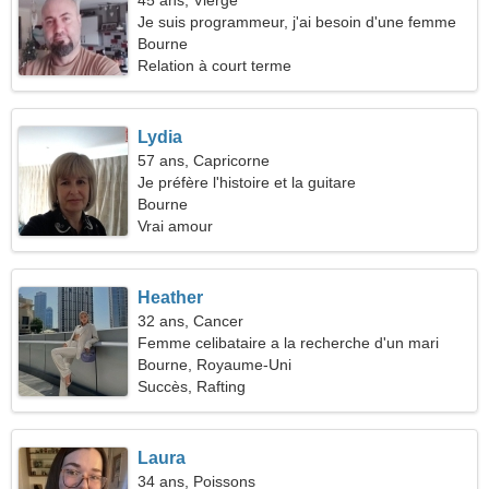
45 ans, Vierge
Je suis programmeur, j'ai besoin d'une femme
pleine d'esprit
Bourne
Relation à court terme
Lydia
57 ans, Capricorne
Je préfère l'histoire et la guitare
Bourne
Vrai amour
Heather
32 ans, Cancer
Femme celibataire a la recherche d'un mari
Bourne, Royaume-Uni
Succès, Rafting
Laura
34 ans, Poissons