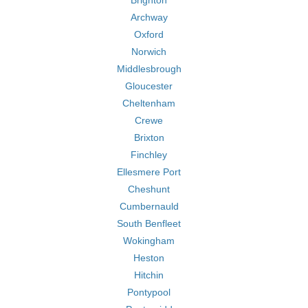
Brighton
Archway
Oxford
Norwich
Middlesbrough
Gloucester
Cheltenham
Crewe
Brixton
Finchley
Ellesmere Port
Cheshunt
Cumbernauld
South Benfleet
Wokingham
Heston
Hitchin
Pontypool