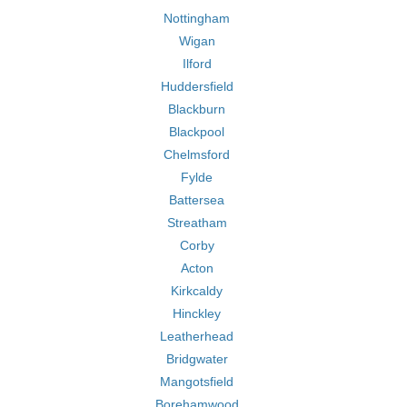
Nottingham
Wigan
Ilford
Huddersfield
Blackburn
Blackpool
Chelmsford
Fylde
Battersea
Streatham
Corby
Acton
Kirkcaldy
Hinckley
Leatherhead
Bridgwater
Mangotsfield
Borehamwood