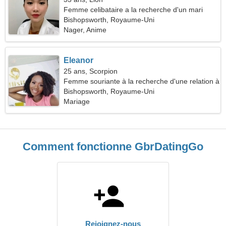
Femme celibataire a la recherche d'un mari
Bishopsworth, Royaume-Uni
Nager, Anime
Eleanor
25 ans, Scorpion
Femme souriante à la recherche d'une relation à
long terme
Bishopsworth, Royaume-Uni
Mariage
Comment fonctionne GbrDatingGo
Rejoignez-nous