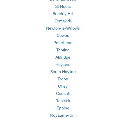
St Neots
Brierley Hill
Ormskirk
Newton-le-Willows
Cowes
Peterhead
Tooting
Aldridge
Hoyland
South Hayling
Troon
Otley
Codsall
Rastrick
Epping
Royaume-Uni