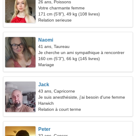
26 ans, Poissons
Votre charmante femme
171 cm (5'8"), 49 kg (108 livres)
Relation serieuse
Naomi
41 ans, Taureau
Je cherche un ami sympathique à rencontrer
160 cm (5'3"), 66 kg (145 livres)
Mariage
Jack
43 ans, Capricorne
Je suis anesthésiste, j'ai besoin d'une femme
merveilleuse
Harwich
Relation à court terme
Peter
32 ans, Cancer