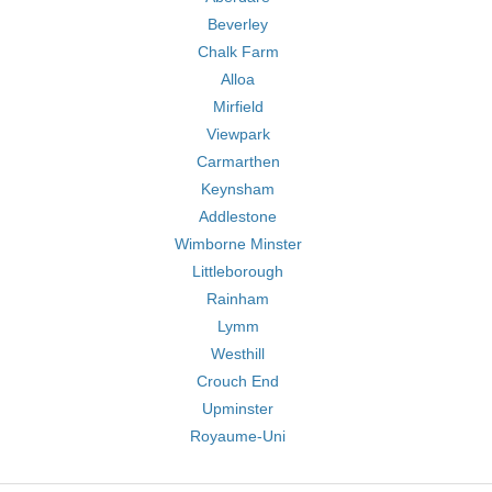
Beverley
Chalk Farm
Alloa
Mirfield
Viewpark
Carmarthen
Keynsham
Addlestone
Wimborne Minster
Littleborough
Rainham
Lymm
Westhill
Crouch End
Upminster
Royaume-Uni