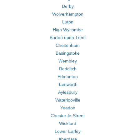
Derby
Wolverhampton
Luton
High Wycombe
Burton upon Trent
Cheltenham
Basingstoke
Wembley
Redditch
Edmonton
Tamworth
Aylesbury
Waterlooville
Yeadon
Chester-le-Street
Wickford
Lower Earley
Aberdare