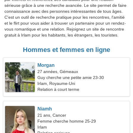
sérieuse grâce à une recherche avancée. Le site permet de faire
connaissance avec des personnes intéressantes de tous âges.
C'est un outil de recherche pratique pour les rencontres, l'amitié
et le flirt pour vous aider à trouver un partenaire pour un rendez-
vous romantique et une relation. Rejoignez un site de rencontre
gratuit à Irlam pour les habitants, les étrangers, les touristes.
Hommes et femmes en ligne
Morgan
27 années, Gémeaux
Guy cherche une petite amie 23-30
Irlam, Royaume-Uni
Relation à court terme
Niamh
21 ans, Cancer
Femme cherche homme 25-29
Irlam