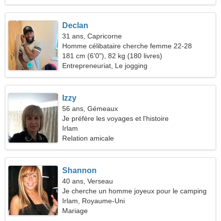
Declan
31 ans, Capricorne
Homme célibataire cherche femme 22-28
181 cm (6'0"), 82 kg (180 livres)
Entrepreneuriat, Le jogging
Izzy
56 ans, Gémeaux
Je préfère les voyages et l'histoire
Irlam
Relation amicale
Shannon
40 ans, Verseau
Je cherche un homme joyeux pour le camping
Irlam, Royaume-Uni
Mariage