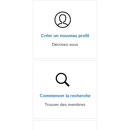
Créer un nouveau profil
Décrivez-vous
Commencer la recherche
Trouver des membres